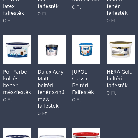
latex
falfesték
fehér
0
Ft
falfesték
falfesték
0
Ft
0
Ft
0
Ft
Poli-Farbe
Dulux Acryl
JUPOL
HÉRA Gold
kül- és
Matt –
Classic
beltéri
beltéri
beltéri
Beltéri
falfesték
mészfesték
fehér színű
Falfesték
0
Ft
matt
0
Ft
0
Ft
falfesték
0
Ft