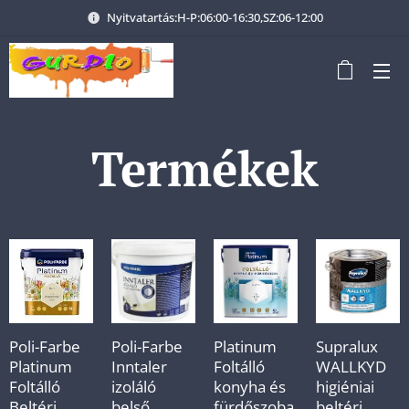
Nyitvatartás:H-P:06:00-16:30,SZ:06-12:00
Termékek
Poli-Farbe
Poli-Farbe
Platinum
Supralux
Platinum
Inntaler
Foltálló
WALLKYD
Foltálló
izoláló
konyha és
higiéniai
Beltéri
belső
fürdőszoba
beltéri