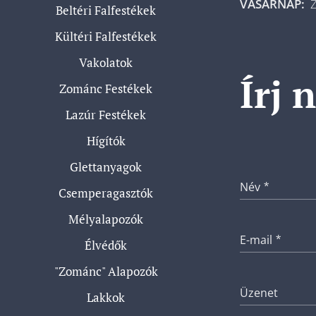
VASÁRNAP:
Z
Beltéri Falfestékek
Kültéri Falfestékek
Vakolatok
Írj 
Zománc Festékek
Lazúr Festékek
Hígítók
Glettanyagok
Név
Csemperagasztók
Mélyalapozók
E-mail
Élvédők
"Zománc" Alapozók
Üzenet
Lakkok