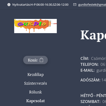
Nyitvatartás:H-P:06:00-16:30,SZ:06-12:00
gurdiofestek@gmai
Kap
CÍM
:
Csömöri 
Kosár
TELEFON:
06
E-MAIL:
gurdi
Kezdőlap
14
ADÓSZÁM:
Színtervezés
Rólunk
HÉTFŐ - PÉNT
Kapcsolat
SZOMBAT:
06