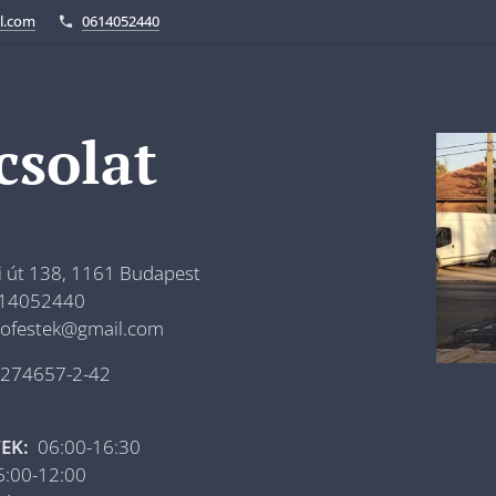
l.com
0614052440
csolat
út 138, 1161 Budapest
14052440
ofestek@gmail.com
274657-2-42
EK:
06:00-16:30
:00-12:00