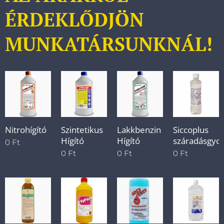
ÉRDEKLŐDJÖN
MUNKATÁRSUNKNÁL!
Nitrohígító
Szintetikus
Lakkbenzin
Siccoplus
Hígító
Hígító
száradásgyor
0
Ft
0
Ft
0
Ft
0
Ft