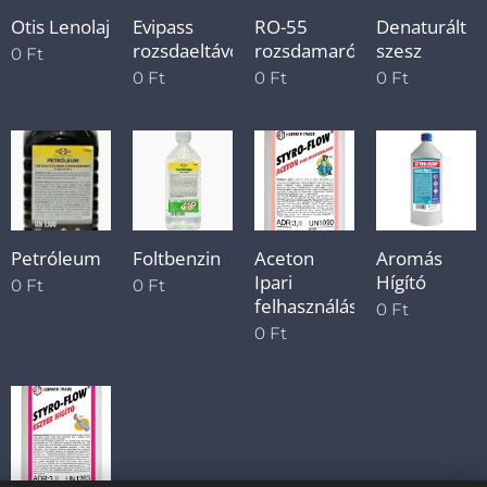
Otis Lenolaj
Evipass
RO-55
Denaturált
rozsdaeltávolító
rozsdamaró
szesz
0
Ft
0
Ft
0
Ft
0
Ft
Petróleum
Foltbenzin
Aceton
Aromás
Ipari
Hígító
0
Ft
0
Ft
felhasználásra
0
Ft
0
Ft