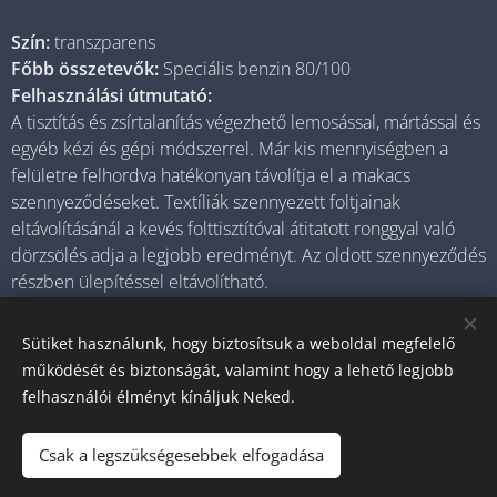
Szín:
transzparens
Főbb összetevők:
Speciális benzin 80/100
Felhasználási útmutató:
A tisztítás és zsírtalanítás végezhető lemosással, mártással és
egyéb kézi és gépi módszerrel. Már kis mennyiségben a
felületre felhordva hatékonyan távolítja el a makacs
szennyeződéseket. Textíliák szennyezett foltjainak
eltávolításánál a kevés folttisztítóval átitatott ronggyal való
dörzsölés adja a legjobb eredményt. Az oldott szennyeződés
részben ülepítéssel eltávolítható.
Sütiket használunk, hogy biztosítsuk a weboldal megfelelő
működését és biztonságát, valamint hogy a lehető legjobb
© 2025 Minden jog fenntartva
felhasználói élményt kínáljuk Neked.
0614052440
Sütik
Csak a legszükségesebbek elfogadása