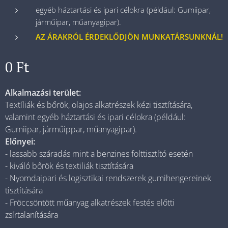
egyéb háztartási és ipari célokra (például: Gumiipar,
járműipar, műanyagipar).
AZ ÁRAKRÓL ÉRDEKLŐDJÖN MUNKATÁRSUNKNÁL!
0
Ft
Alkalmazási terület:
Textíliák és bőrök, olajos alkatrészek kézi tisztítására,
valamint egyéb háztartási és ipari célokra (például:
Gumiipar, járműippar, műanyagipar).
Előnyei:
- lassabb száradás mint a benzines folttisztító esetén
- kiváló bőrök és textiliák tisztítására
- Nyomdaipari és logisztikai rendszerek gumihengereinek
tisztítására
- Fröccsöntött műanyag alkatrészek festés előtti
zsírtalanítására