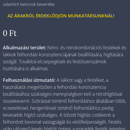
valamint ketonok keveréke.
AZ ÁRAKRÓL ÉRDEKLŐDJÖN MUNKATÁRSUNKNÁL!
0
Ft
Alkalmazási terület:
Nitro- és nitrokombinációs festékek és
lakkok felhordási konzisztenciájának beállítására, hígítására
szolgál. Továbbá elcsepegések és festőszerszámok
tisztítására is alkalmas.
Felhasználási útmutató:
A lakkot vagy a festéket, a
használatot megelőzően a felhordási konzisztencia
beállításához szükséges mennyiségben kell a nitrohígítóval
összekeverni. Szórással történő felhordáshoz általában több,
ecseteléssel, hengerléssel történő felhordáshoz pedig
kevesebb hígító szükséges. A túlzott hígítás csökkenti a
felhordott bevonat vastagságát és védőképességét. Festés
után célszerű kevés hígítót önteni a maradék festék tetejére,