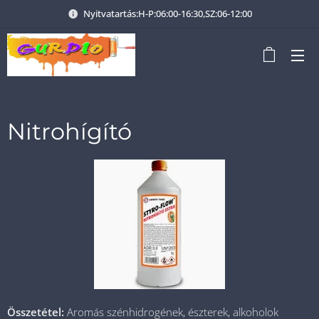
Nyitvatartás:H-P:06:00-16:30,SZ:06-12:00
Nitrohígító
Összetétel:
Aromás szénhidrogének, észterek, alkoholok