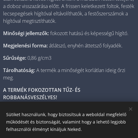
a doboz visszazárása előtt. A frissen keletkezett foltok, festék
lecsepegések hígítóval eltávolíthatók, a festőszerszámok a
hígítóval megtisztíthatók.
Minőségi jellemzők:
fokozott hatású és képességű hígító.
Megjelenési forma:
átlátszó, enyhén áttetsző folyadék.
Sűrűsége:
0,86 g/cm3
Tárolhatóság:
A termék a minőségét korlátlan ideig őrzi
meg.
A TERMÉK FOKOZOTTAN TŰZ- ÉS
ROBBANÁSVESZÉLYES!
Sütiket használunk, hogy biztosítsuk a weboldal megfelelő
működését és biztonságát, valamint hogy a lehető legjobb
© 2025 Minden jog fenntartva
felhasználói élményt kínáljuk Neked.
0614052440