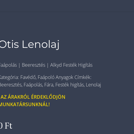
Otis Lenolaj
Faápolás | Beeresztés | Alkyd Festék Higítás
Kategória: Favédő, Faápoló Anyagok Címkék:
Beeresztés, Faápolás, Fára, Festék higítás, Lenolaj
AZ ÁRAKRÓL ÉRDEKLŐDJÖN
MUNKATÁRSUNKNÁL!
0
Ft