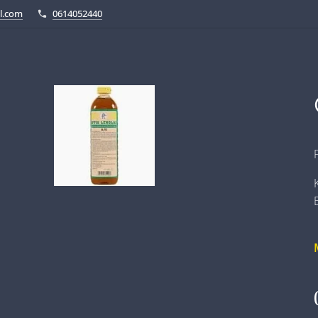
l.com
0614052440