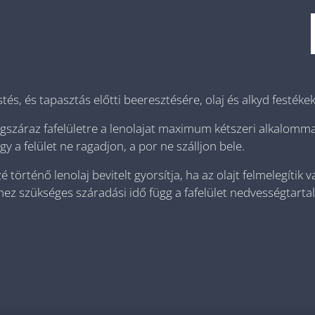
stés, és tapasztás előtti beeresztésére, olaj és alkyd festékek
gszáraz fafelületre a lenolajat maximum kétszeri alkalommal k
ogy a felület ne ragadjon, a por ne szálljon bele.
özé történő lenolaj bevitelt gyorsítja, ha az olajt felmelegít
ez szükséges száradási idő függ a fafelület nedvességtartal