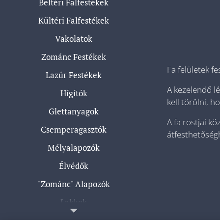
Beltéri Falfestékek
Kültéri Falfestékek
Vakolatok
Zománc Festékek
Fa felületek fe
Lazúr Festékek
A kezelendő lé
Hígítók
kell törölni, h
Glettanyagok
A fa rostjai k
Csemperagasztók
átfesthetőségh
Mélyalapozók
Élvédők
"Zománc" Alapozók
Lakkok