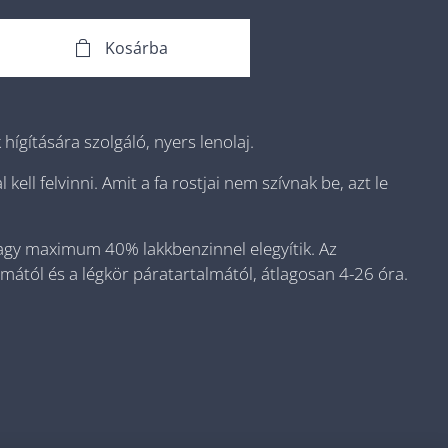
Kosárba
 hígítására szolgáló, nyers lenolaj.
ell felvinni. Amit a fa rostjai nem szívnak be, azt le
ik vagy maximum 40% lakkbenzinnel elegyítik. Az
mától és a légkör páratartalmától, átlagosan 4-26 óra.