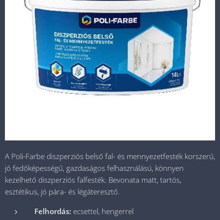
A Poli-Farbe diszperziós belső fal- és mennyezetfesték korszerű,
jó fedőképességű, gazdaságos felhasználású, könnyen
kezelhető diszperziós falfesték. Bevonata matt, tartós,
esztétikus, jó pára- és légáteresztő.
Felhordás:
ecsettel, hengerrel