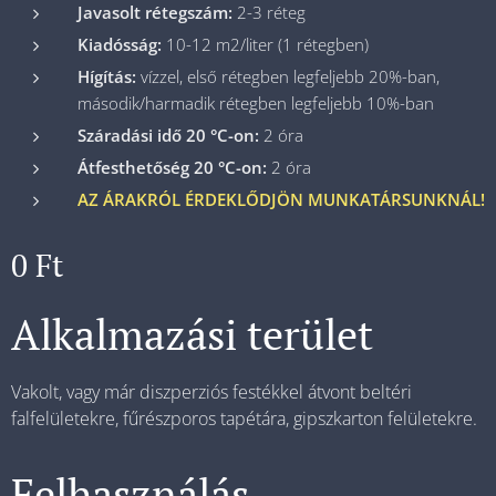
Javasolt rétegszám:
2-3 réteg
Kiadósság:
10-12 m2/liter (1 rétegben)
Hígítás:
vízzel, első rétegben legfeljebb 20%-ban,
második/harmadik rétegben legfeljebb 10%-ban
Száradási idő 20 °C-on:
2 óra
Átfesthetőség 20 °C-on:
2 óra
AZ ÁRAKRÓL ÉRDEKLŐDJÖN MUNKATÁRSUNKNÁL!
0
Ft
Alkalmazási terület
Vakolt, vagy már diszperziós festékkel átvont beltéri
falfelületekre, fűrészporos tapétára, gipszkarton felületekre.
Felhasználás