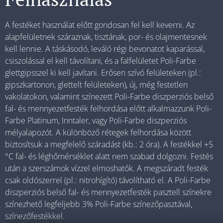
A festéket használat előtt gondosan fel kell keverni. Az
alapfelületnek száraznak, tisztának, por- és olajmentesnek
kell lennie. A táskásodó, leváló régi bevonatot kaparással,
csiszolással el kell távolítani, és a falfelületet Poli-Farbe
glettgipsszel ki kell javítani. Erősen szívó felületeken (pl.:
gipszkartonon, glettelt felületeken), új, még festetlen
vakolatokon, valamint színezett Poli-Farbe diszperziós belső
fal- és mennyezetfesték felhordása előtt alkalmazzunk Poli-
Farbe Platinum, Inntaler, vagy Poli-Farbe diszperziós
mélyalapozót. A különböző rétegek felhordása között
biztosítsuk a megfelelő száradást (kb.: 2 óra). A festékkel +5
°C fal- és léghőmérséklet alatt nem szabad dolgozni. Festés
után a szerszámok vízzel elmoshatók. A megszáradt festék
csak oldószerrel (pl.: nitrohígító) távolítható el. A Poli-Farbe
diszperziós belső fal- és mennyezetfesték pasztell színekre
színezhető legfeljebb 3% Poli-Farbe színezőpasztával,
színezőfestékkel.