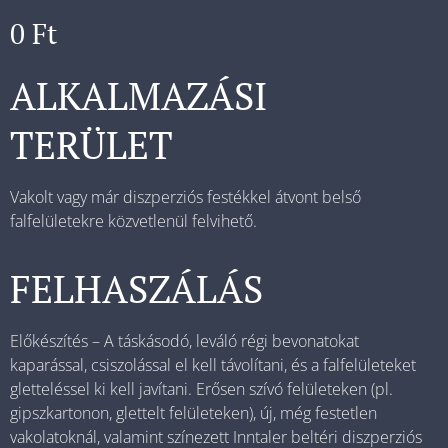
0
Ft
ALKALMAZÁSI
TERÜLET
Vakolt vagy már diszperziós festékkel átvont belső
falfelületekre közvetlenül felvihető.
FELHASZÁLÁS
Előkészítés – A táskásodó, leváló régi bevonatokat
kaparással, csiszolással el kell távolítani, és a falfelületeket
gletteléssel ki kell javítani. Erősen szívó felületeken (pl.
gipszkartonon, glettelt felületeken), új, még festetlen
vakolatoknál, valamint színezett Inntaler beltéri diszperziós