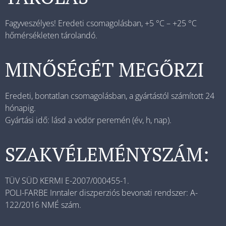
Fagyveszélyes! Eredeti csomagolásban, +5 °C – +25 °C
hőmérsékleten tárolandó.
MINŐSÉGÉT MEGŐRZI
Eredeti, bontatlan csomagolásban, a gyártástól számított 24
hónapig.
Gyártási idő: lásd a vödör peremén (év, h, nap).
SZAKVÉLEMÉNYSZÁM:
TÜV SÜD KERMI E-2007/000455-1.
POLI-FARBE Inntaler diszperziós bevonati rendszer: A-
122/2016 NMÉ szám.