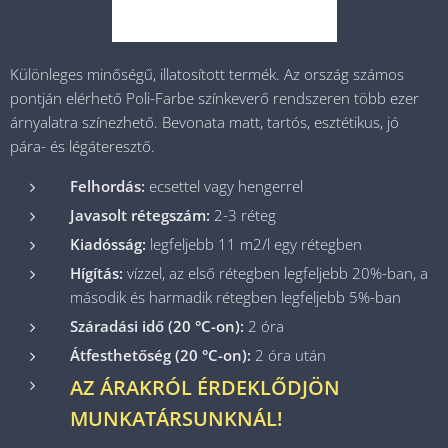
Különleges minőségű, illatosított termék. Az ország számos
pontján elérhető Poli-Farbe színkeverő rendszeren több ezer
árnyalatra színezhető. Bevonata matt, tartós, esztétikus, jó
pára- és légáteresztő.
Felhordás:
ecsettel vagy hengerrel
Javasolt rétegszám:
2-3 réteg
Kiadósság:
legfeljebb 11 m2/l egy rétegben
Hígítás:
vízzel, az első rétegben legfeljebb 20%-ban, a
második és harmadik rétegben legfeljebb 5%-ban
Száradási idő (20 °C-on):
2 óra
Átfesthetőség (20 °C-on):
2 óra után
AZ ÁRAKRÓL ÉRDEKLŐDJÖN
MUNKATÁRSUNKNÁL!