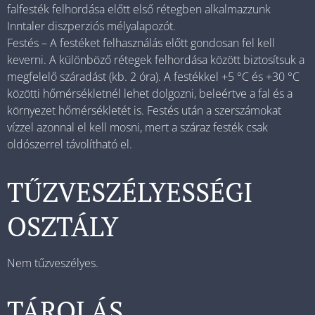
falfesték felhordása előtt első rétegben alkalmazzunk
Inntaler diszperziós mélyalapozót.
Festés – A festéket felhasználás előtt gondosan fel kell
keverni. A különböző rétegek felhordása között biztosítsuk a
megfelelő száradást (kb. 2 óra). A festékkel +5 °C és +30 °C
közötti hőmérsékletnél lehet dolgozni, beleértve a fal és a
környezet hőmérsékletét is. Festés után a szerszámokat
vízzel azonnal el kell mosni, mert a száraz festék csak
oldószerrel távolítható el.
TŰZVESZÉLYESSÉGI
OSZTÁLY
Nem tűzveszélyes.
TÁROLÁS