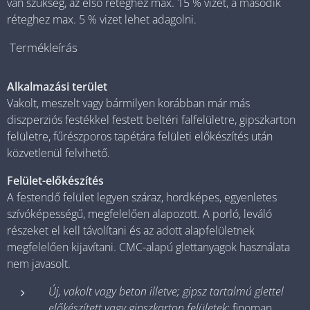
van szükség, az első réteghez max. 15 % vizet, a második
réteghez max. 5 % vizet lehet adagolni.
Termékleírás
Alkalmazási terület
Vakolt, meszelt vagy bármilyen korábban már más
diszperziós festékkel festett beltéri falfelületre, gipszkarton
felületre, fűrészporos tapétára felületi előkészítés után
közvetlenül felvihető.
Felület-előkészítés
A festendő felület legyen száraz, hordképes, egyenletes
szívóképességű, megfelelően alapozott. A porló, leváló
részeket el kell távolítani és az adott alapfelületnek
megfelelően kijavítani. CMC-alapú glettanyagok használata
nem javasolt.
Új, vakolt vagy beton illetve; gipsz tartalmú glettel
előkészített vagy gipszkarton felületek:
finoman