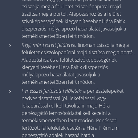
csiszolja meg a felületet csiszolópapírral majd
tisztítsa meg a portól. Alapozáshoz és a felület
szívóképességének kiegyenlítéséhez Héra Falfix
diszperziós mélyalapozó használatát javasoljuk a
termékismertetőben leírt módon.
Régi, már festett felületek:
finoman csiszolja meg a
felületet csiszolópapírral majd tisztítsa meg a portól.
Alapozáshoz és a felület szívóképességének
kiegyenlítéséhez Héra Falfix diszperziós
mélyalapozó használatát javasoljuk a
termékismertetőben leírt módon.
Penésszel fertőzött felületek:
a penésztelepeket
nedves tisztítással (pl. lekeféléssel vagy
lekaparással) el kell távolítani, majd Héra
penészgátló lemosóoldattal kell kezelni a
termékismertetőben leírt módon. Penésszel
fertőzött falfelületek esetén a Héra Prémium
penészgátló adalék használható a