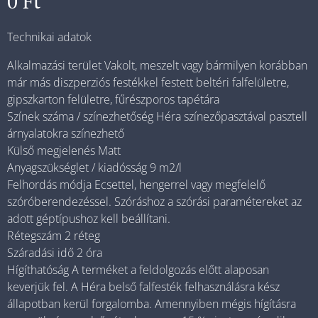
0
Ft
Technikai adatok
Alkalmazási terület Vakolt, meszelt vagy bármilyen korábban
már más diszperziós festékkel festett beltéri falfelületre,
gipszkarton felületre, fűrészporos tapétára
Színek száma / színezhetőség Héra színezőpasztával pasztell
árnyalatokra színezhető
Külső megjelenés Matt
Anyagszükséglet / kiadósság 9 m2/l
Felhordás módja Ecsettel, hengerrel vagy megfelelő
szóróberendezéssel. Szóráshoz a szórási paramétereket az
adott géptípushoz kell beállítani.
Rétegszám 2 réteg
Száradási idő 2 óra
Hígíthatóság A terméket a feldolgozás előtt alaposan
keverjük fel. A Héra belső falfesték felhasználásra kész
állapotban kerül forgalomba. Amennyiben mégis hígításra