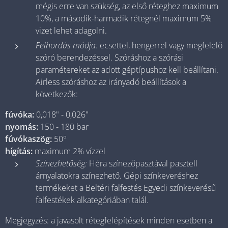
mégis erre van szükség, az első réteghez maximum
10%, a második-harmadik rétegnél maximum 5%
vizet lehet adagolni.
Felhordás módja:
ecsettel, hengerrel vagy megfelelő
szóró berendezéssel. Szóráshoz a szórási
paramétereket az adott géptípushoz kell beállítani.
Airless szóráshoz az irányadó beállítások a
következők:
fúvóka:
0,018" - 0,026"
nyomás:
150 - 180 bar
fúvókaszög:
50°
hígítás:
maximum 2% vízzel
Színezhetőség:
Héra színezőpasztával pasztell
árnyalatokra színezhető. Gépi színkeveréshez
termékeket a Beltéri falfestés Egyedi színkeverésű
falfestékek alkategóriában talál.
Megjegyzés: a javasolt rétegfelépítések minden esetben a