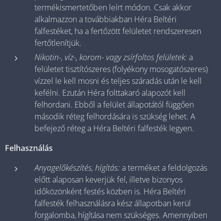
termékismertetőben leírt módon. Csak akkor
alkalmazzon a továbbiakban Héra Beltéri
falfestéket, ha a fertőzött felületet rendszeresen
fertőtlenítjük.
Nikotin-, víz-, korom- vagy zsírfoltos felületek:
a
felületet tisztítószeres (folyékony mosogatószeres)
vízzel le kell mosni és teljes száradás után le kell
kefélni. Ezután Héra folttakaró alapozót kell
felhordani. Ebből a felület állapotától függően
második réteg felhordására is szükség lehet. A
befejező réteg a Héra Beltéri falfesték legyen.
Felhasználás
Anyagelőkészítés, hígítás:
a terméket a feldolgozás
előtt alaposan keverjük fel, illetve bizonyos
időközönként festés közben is. Héra Beltéri
falfesték felhasználásra kész állapotban kerül
forgalomba, hígítása nem szükséges. Amennyiben