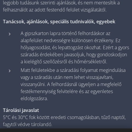
legjobb tudásunk szerinti ajánlások, és nem mentesítik a
felhasználót az adott festendő felület vizsgálatától.
Tanácsok, ajánlások, speciális tudnivalók, egyebek
A gipszkarton lapra történő felhordáskor az
alapfelület nedvességre különösen érzékeny. Ez
hólyagosodást, és lepattogzást okozhat. Ezért a gyors
száradás érdekében javasoljuk, hogy gondoskodjon
a kielégítő szellőzésről és hőmérsékletről.
Matt felületekbe a száradási folyamat megindulása
vagy a száradás után nem lehet visszajavítani,
visszanyúlni. A felhordásnál ügyeljen a megfelelő
festékmennyiség felvitelére és az egyenletes
eldolgozásra.
Tárolási javaslat
5°C és 30°C fok között eredeti csomagolásban, tűző naptól,
fagytól védve tárolandó.