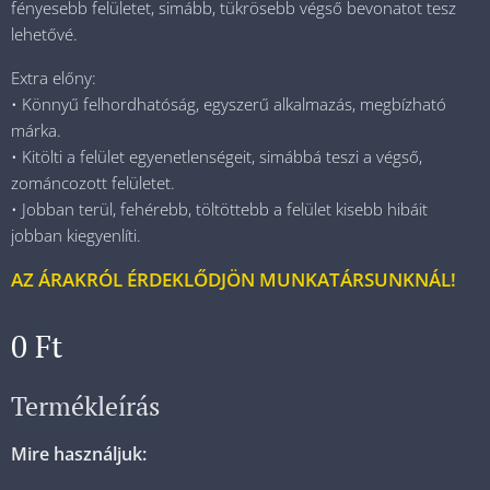
fényesebb felületet, simább, tükrösebb végső bevonatot tesz
lehetővé.
Extra előny:
• Könnyű felhordhatóság, egyszerű alkalmazás, megbízható
márka.
• Kitölti a felület egyenetlenségeit, simábbá teszi a végső,
zománcozott felületet.
• Jobban terül, fehérebb, töltöttebb a felület kisebb hibáit
jobban kiegyenlíti.
AZ ÁRAKRÓL ÉRDEKLŐDJÖN MUNKATÁRSUNKNÁL!
0
Ft
Termékleírás
Mire használjuk: