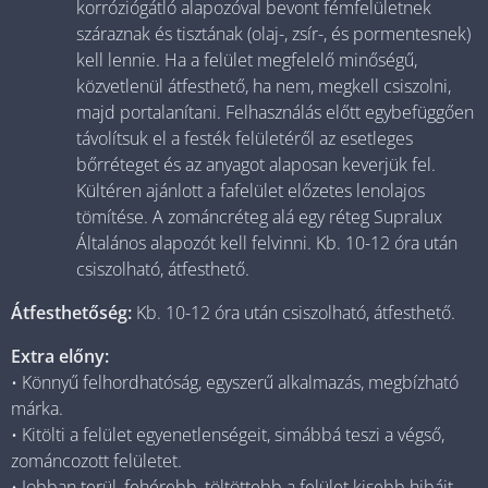
korróziógátló alapozóval bevont fémfelületnek
száraznak és tisztának (olaj-, zsír-, és pormentesnek)
kell lennie. Ha a felület megfelelő minőségű,
közvetlenül átfesthető, ha nem, megkell csiszolni,
majd portalanítani. Felhasználás előtt egybefüggően
távolítsuk el a festék felületéről az esetleges
bőrréteget és az anyagot alaposan keverjük fel.
Kültéren ajánlott a fafelület előzetes lenolajos
tömítése. A zománcréteg alá egy réteg Supralux
Általános alapozót kell felvinni. Kb. 10-12 óra után
csiszolható, átfesthető.
Átfesthetőség:
Kb. 10-12 óra után csiszolható, átfesthető.
Extra előny:
• Könnyű felhordhatóság, egyszerű alkalmazás, megbízható
márka.
• Kitölti a felület egyenetlenségeit, simábbá teszi a végső,
zománcozott felületet.
• Jobban terül, fehérebb, töltöttebb a felület kisebb hibáit