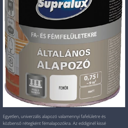
Egyetlen, univerzális alapozó valamennyi fafelületre és
közbenső rétegként fémalapozókra. Az eddiginél kissé