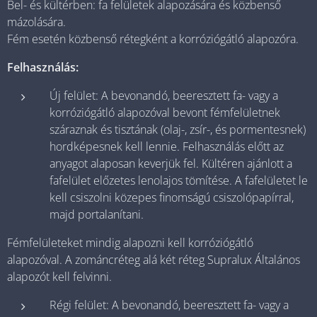
Bel- és kültérben: fa felületek alapozására és közbenső
mázolására.
Fém esetén közbenső rétegként a korróziógátló alapozóra.
Felhasználás:
Új felület: A bevonandó, beeresztett fa- vagy a
korróziógátló alapozóval bevont fémfelületnek
száraznak és tisztának (olaj-, zsír-, és pormentesnek)
hordképesnek kell lennie. Felhasználás előtt az
anyagot alaposan keverjük fel. Kültéren ajánlott a
fafelület előzetes lenolajos tömítése. A fafelületet le
kell csiszolni közepes finomságú csiszolópapírral,
majd portalanítani.
Fémfelületeket mindig alapozni kell korróziógátló
alapozóval. A zománcréteg alá két réteg Supralux Általános
alapozót kell felvinni.
Régi felület: A bevonandó, beeresztett fa- vagy a