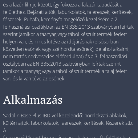
és a lazúr filmje között, így fokozza a falazúr tapadását a
felülethez. Bejárati ajtók, faburkolatok, fa ereszek, kerítések,
fészerek. Puhafa, keményfa megelőző kezelésére a 2.
felhasználási osztályban az EN 335:2013 szabványban leírtak
szerint (amikor a faanyag vagy fából készült termék fedett
helyen van, és nincs kitéve az időjárásnak (elsősorban
közvetlen esőnek vagy szélhordta esőnek), de ahol alkalmi,
nem tartós nedvesedés előfordulhat) és a 3. felhasználási
osztályban az EN 335:2013 szabványban leírtak szerint
(amikor a faanyag vagy a fából készült termék a talaj felett
van, és ki van téve az esőnek.
Alkalmazás
Sadolin Base Plus IBD-vel kezelendő: homlokzati ablakok,
kültéri ajtók, faburkolatok, faereszek, kerítések, fészerek stb.
A
faanyagvédőszert biztonságosan alkalmazza! Új felületek: a