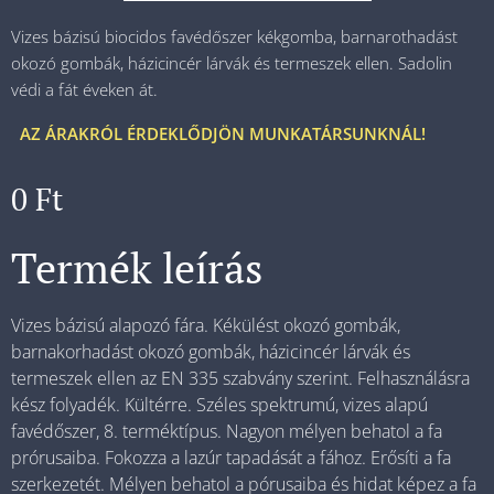
Vizes bázisú biocidos favédőszer kékgomba, barnarothadást
okozó gombák, házicincér lárvák és termeszek ellen. Sadolin
védi a fát éveken át.
AZ ÁRAKRÓL ÉRDEKLŐDJÖN MUNKATÁRSUNKNÁL!
0
Ft
Termék leírás
Vizes bázisú alapozó fára. Kékülést okozó gombák,
barnakorhadást okozó gombák, házicincér lárvák és
termeszek ellen az EN 335 szabvány szerint. Felhasználásra
kész folyadék. Kültérre. Széles spektrumú, vizes alapú
favédőszer, 8. terméktípus. Nagyon mélyen behatol a fa
prórusaiba. Fokozza a lazúr tapadását a fához. Erősíti a fa
szerkezetét. Mélyen behatol a pórusaiba és hidat képez a fa