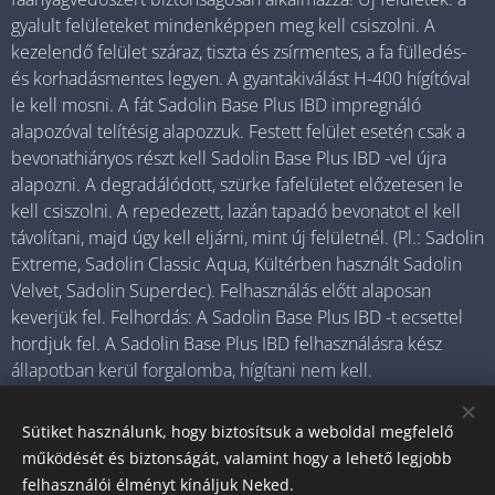
gyalult felületeket mindenképpen meg kell csiszolni. A
kezelendő felület száraz, tiszta és zsírmentes, a fa fülledés-
és korhadásmentes legyen. A gyantakiválást H-400 hígítóval
le kell mosni. A fát Sadolin Base Plus IBD impregnáló
alapozóval telítésig alapozzuk. Festett felület esetén csak a
bevonathiányos részt kell Sadolin Base Plus IBD -vel újra
alapozni. A degradálódott, szürke fafelületet előzetesen le
kell csiszolni. A repedezett, lazán tapadó bevonatot el kell
távolítani, majd úgy kell eljárni, mint új felületnél. (Pl.: Sadolin
Extreme, Sadolin Classic Aqua, Kültérben használt Sadolin
Velvet, Sadolin Superdec). Felhasználás előtt alaposan
keverjük fel. Felhordás: A Sadolin Base Plus IBD -t ecsettel
hordjuk fel. A Sadolin Base Plus IBD felhasználásra kész
állapotban kerül forgalomba, hígítani nem kell.
Sütiket használunk, hogy biztosítsuk a weboldal megfelelő
működését és biztonságát, valamint hogy a lehető legjobb
© 2025 Minden jog fenntartva
felhasználói élményt kínáljuk Neked.