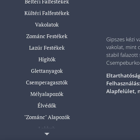
Beltéri Falfestékek
Kültéri Falfestékek
Vakolatok
Zománc Festékek
Gipszes kézi v
vakolat, mint 
Lazúr Festékek
stabil falazot
Hígítók
Csempeburkola
Glettanyagok
Eltarthatóság
Csemperagasztók
Felhasználás
Alapfelület,
Mélyalapozók
Élvédők
"Zománc" Alapozók
Lakkok