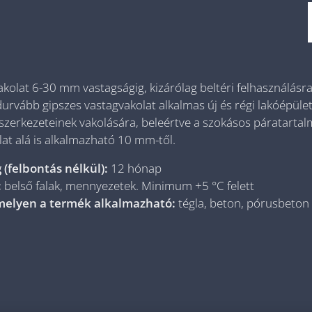
akolat 6-30 mm vastagságig, kizárólag beltéri felhasználásra
durvább gipszes vastagvakolat alkalmas új és régi lakóépüle
t szerkezeteinek vakolására, beleértve a szokásos páratartal
t alá is alkalmazható 10 mm-től.
 (felbontás nélkül):
12 hónap
:
belső falak, mennyezetek. Minimum +5 °C felett
 melyen a termék alkalmazható:
tégla, beton, pórusbeton