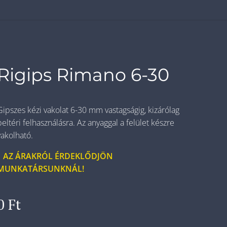
Rigips Rimano 6-30
Gipszes kézi vakolat 6-30 mm vastagságig, kizárólag
beltéri felhasználásra. Az anyaggal a felület készre
vakolható.
AZ ÁRAKRÓL ÉRDEKLŐDJÖN
MUNKATÁRSUNKNÁL!
0
Ft