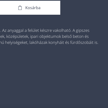
Kosárba
. Az anyaggal a felület készre vakolható. A gipszes
tek, középületek, ipari objektumok belső beton és
mú helyiségeket, lakóházak konyháit és fürdőszobáit is.