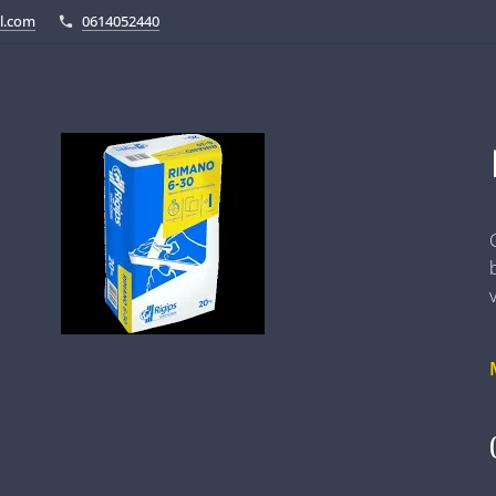
l.com
0614052440