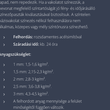
tapad, nem repedezik. Ha a vakolatot színezzük, a
bevonat megfelelő színtartóságát jó fény- és időjárásálló
színezőpaszták kiválasztásával biztosítsuk. A színtelen
bázisvakolat színezés nélkül felhasználásra nem
alkalmas, közepes vagy mély színtónusra színezhető.
Felhordás:
rozsdamentes acélsimítóval
Száradási idő:
kb. 24 óra
Anyagszükséglet:
1 mm: 1,5-1,6 kg/m².
1,5 mm: 2,15-2,3 kg/m².
2 mm: 2,8-3 kg/m².
2,5 mm: 3,6-3,8 kg/m².
3 mm: 4,3-4,5 kg/m².
A felhordott anyag mennyisége a felület
minőségétől függően változik.