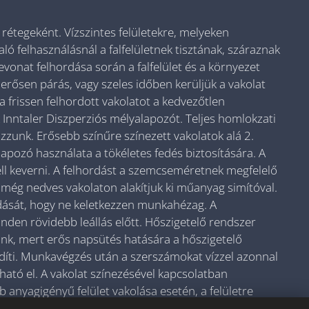
 rétegeként. Vízszintes felületekre, melyeken
ló felhasználásnál a falfelületnek tisztának, száraznak
A bevonat felhordása során a falfelület és a környezet
rősen párás, vagy szeles időben kerüljük a vakolat
a frissen felhordott vakolatot a kedvezőtlen
 Inntaler Diszperziós mélyalapozót. Teljes homlokzati
zunk. Erősebb színűre színezett vakolatok alá 2.
lapozó használata a tökéletes fedés biztosítására. A
kell keverni. A felhordást a szemcseméretnek megfelelő
 még nedves vakolaton alakítjuk ki műanyag simítóval.
dását, hogy ne keletkezzen munkahézag. A
den rövidebb leállás előtt. Hőszigetelő rendszer
zunk, mert erős napsütés hatására a hőszigetelő
idíti. Munkavégzés után a szerszámokat vízzel azonnal
tható el. A vakolat színezésével kapcsolatban
anyagigényű felület vakolása esetén, a felületre
yek között algásodás, fakulás megjelenhet.