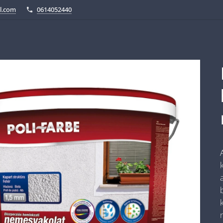
l.com
0614052440