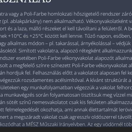
atra vagy a Poli-Farbe homlokzati hőszigetelő rendszer záró
z (pl. ablakpárkány) nem alkalmazható. Vékonyvakolatként va
port és a laza, málló részeket el kell távolítani a felületről. 
k +10°C és +25°C között kell lennie. Tűző napon, esőben, e
agy alkalmas módon – pl. takarással, árnyékolással – védjük 
ásoktól. Simított vakolatra, alapozó rétegként alkalmazzunk
ndszer esetében Poli-Farbe vékonyvakolat alapozót alkalmaz
solt a megfelelő színre színezett Poli-Farbe vékonyvakolat a
án hordjuk fel. Felhasználás előtt a vakolatot alaposan fel 
végezzük rozsdamentes acélsimítóval. A kívánt struktúrát a
lületeken egy munkafolyamatban végezzük a vakolat felhor
a munkavégzés során folyamatosan tisztítsuk meg vízzel min
rán sötét színű nemesvakolatot csak kis felületen alkalmaz
tt felmelegedését okozhatja, ami annak élettartalmát leröv
 mert a megszáradt vakolat csak agresszív oldószerrel távolí
kozódhat a MÉSZ Műszaki Irányelvben. Az egy vödörnél több 
eljes mennyiség homogenizálása szükséges. Extrém körülmén