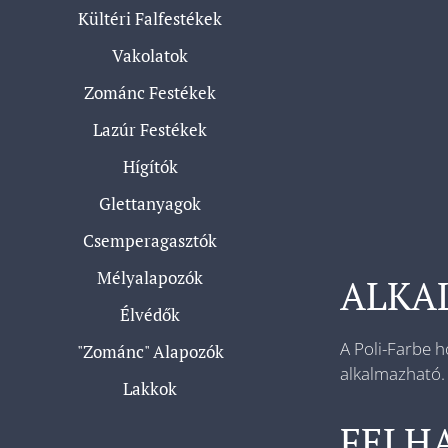
Kültéri Falfestékek
Vakolatok
Zománc Festékek
Lazúr Festékek
Hígítók
Glettanyagok
Csemperagasztók
Mélyalapozók
ALKA
Élvédők
A Poli-Farbe h
"Zománc" Alapozók
alkalmazható.
Lakkok
FELH