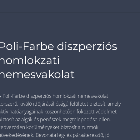
Poli-Farbe diszperziós
homlokzati
nemesvakolat
A Poli-Farbe diszperziós homlokzati nemesvakolat
korszerű, kiváló időjárásállóságú felületet biztosít, amely
aktív hatóanyagainak köszönhetően fokozott védelmet
biztosít az algák és penészek megtelepedése ellen,
kedvezőtlen körülményeket biztosít a zuzmók
növekedésének. Bevonata lég- és páraáteresztő, jól