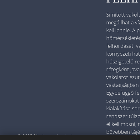
Simított vakol
megállhat a ví
kell lennie. A 
hőmérsékleténe
felhordását, v
környezeti hat
hőszigetelő re
rétegként java
vakolatot ezut
vastagságban 
Egybefüggő fe
szerszámokat 
kialakítása so
rendszer túlzo
el kell mosni,
bővebben tájé
© 2025 Minden jog fenntartva
felhasznált t