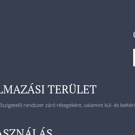
LMAZÁSI TERÜLET
őszigetelő rendszer záró rétegeként, valamint kül- és beltéri
ASZNÁLÁS