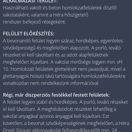
ALKALMAZÁSI TERÜLET:
Használható vakolt és beton homlokzatfelületek díszítő
vakolataként, valamint a Héra hőszigetelő
rendszer befejező rétegeként.
FELÜLET ELŐKÉSZÍTÉS:
A bevonandó felület legyen száraz, hordképes, egyenletes
szívóképességű és megfelelően alapozott. A porló, leváló
részeket el kell távolítani és az adott alapfelületnek
megfelelően kijavítani. A vakolat minősége legyen min. vH
10. Homlokzati felületek glettelését nem javasoljuk, mivel a
glettanyagok hosszú távú tartósságára homlokzatfelületekre
vonatkozóan nem rendelkezünk információval.
Régi, már diszperziós festékkel festett felületek:
A felület legyen stabil és hordképes. A porló, leváló részeket
el kell távolítani. A meghibásodott részeket lehetőleg a
vakolat anyagával azonos anyaggal kell kijavítani. Ezt
követően, a bevonat szívóképességének megfelelően, a Héra
Dryvit Siloxan vékonyvakolat felhasználása előtt min. 24