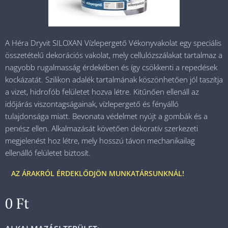
A Héra Dryvit SILOXAN Vízlepergető Vékonyvakolat egy speciális
összetételű dekorációs vakolat, mely cellulózszálakat tartalmaz a
nagyobb rugalmasság érdekében és így csökkenti a repedések
kockázatát. Szilikon adalék tartalmának köszönhetően jól taszítja
a vizet, hidrofób felületet hozva létre. Kitűnően ellenáll az
időjárás viszontagságainak, vízlepergető és fényálló
tulajdonsága miatt. Bevonata védelmet nyújt a gombák és a
penész ellen. Alkalmazását követően dekoratív szerkezeti
megjelenést hoz létre, mely hosszú távon mechanikailag
ellenálló felületet biztosít.
AZ ÁRAKRÓL ÉRDEKLŐDJÖN MUNKATÁRSUNKNÁL!
0
Ft