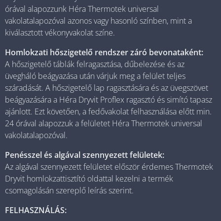
órával alapozzunk Héra Thermotek universal
vakolatalapozóval azonos vagy hasonló színben, mint a
kiválasztott vékonyvakolat színe.
Homlokzati hőszigetelő rendszer záró bevonataként:
A hőszigetelő táblák felragasztása, dűbelezése és az
üvegháló beágyazása után várjuk meg a felület teljes
száradását. A hőszigetelő lap ragasztására és az üvegszövet
beágyazására a Héra Dryvit Proflex ragasztó és simító tapasz
ajánlott. Ezt követően, a fedővakolat felhasználása előtt min.
24 órával alapozzuk a felületet Héra Thermotek universal
vakolatalapozóval.
Penésszel és algával szennyezett felületek:
Az algával szennyezett felületet először érdemes Thermotek
Dryvit homlokzattisztító oldattal kezelni a termék
csomagolásán szereplő leírás szerint.
FELHASZNÁLÁS: