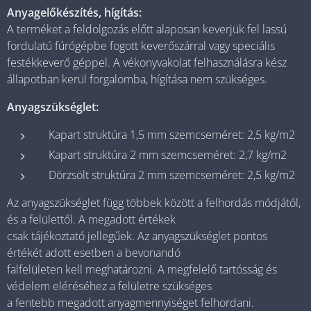
Anyagelőkészítés, hígítás:
A terméket a feldolgozás előtt alaposan keverjük fel lassú
fordulatú fúrógépbe fogott keverőszárral vagy speciális
festékkeverő géppel. A vékonyvakolat felhasználásra kész
állapotban kerül forgalomba, hígítása nem szükséges.
Anyagszükséglet:
Kapart struktúra 1,5 mm szemcseméret: 2,5 kg/m2
Kapart struktúra 2 mm szemcseméret: 2,7 kg/m2
Dörzsölt struktúra 2 mm szemcseméret: 2,5 kg/m2
Az anyagszükséglet függ többek között a felhordás módjától,
és a felülettől. A megadott értékek
csak tájékoztató jellegűek. Az anyagszükséglet pontos
értékét adott esetben a bevonandó
falfelületen kell meghatározni. A megfelelő tartósság és
védelem eléréséhez a felületre szükséges
a fentebb megadott anyagmennyiséget felhordani.