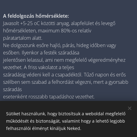
A feldolgozás hőmérséklete:
Javasolt +5-25 oC közötti anyag, alapfelület és levegő
hőmérsékleten, maximum 80%-os relatív
páratartalom alatt.
Ne dolgozzunk esőre hajló, párás, hideg időben vagy
esőben. Ilyenkor a festék száradása
jelentősen lelassul, ami nem megfelelő végeredményhez
vezethet. A friss vakolatot a teljes
száradásig védeni kell a csapadéktól. Tűző napon és erős
szélben sem szabad a felhordást végezni, mert a gyorsabb
száradás
esetenként rosszabb tapadáshoz vezethet.
Sütiket használunk, hogy biztosítsuk a weboldal megfelelő
működését és biztonságát, valamint hogy a lehető legjobb
© 2025 Minden jog fenntartva
felhasználói élményt kínáljuk Neked.
0614052440