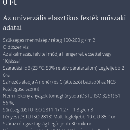
0
Ft
Az univerzális elasztikus festék műszaki
adatai
Szükséges mennyiség / réteg 100-200 g / m 2
Oldószer Víz
Az alkalmazás, felvitel módja Hengerrel, ecsettel vagy
"fújással"
Száradási idő (23 °C, 50% relatív páratartalom) Legfeljebb 2
óra
Színezés alapja A (fehér) és C (áttetsző) bázisból az NCS
katalógusa szerint
Nem illékony anyagok tömeghányada (DSTU ISO 3251) 51 –
56 %,
Sűrűség (DSTU ISO 2811-1) 1,27 – 1,3 g/cm3
Fényes (DSTU ISO 2813) Matt, legfeljebb 10 GU 85 °-on
Száraz rétegvastagság Legfeljebb 30 mikron