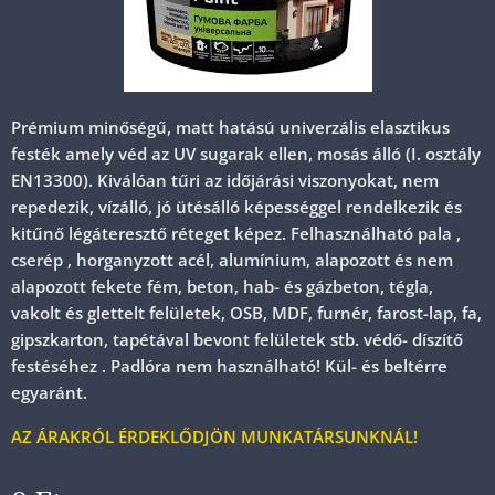
Prémium minőségű, matt hatású univerzális elasztikus
festék amely véd az UV sugarak ellen, mosás álló (I. osztály
EN13300). Kiválóan tűri az időjárási viszonyokat, nem
repedezik, vízálló, jó ütésálló képességgel rendelkezik és
kitűnő légáteresztő réteget képez. Felhasználható pala ,
cserép , horganyzott acél, alumínium, alapozott és nem
alapozott fekete fém, beton, hab- és gázbeton, tégla,
vakolt és glettelt felületek, OSB, MDF, furnér, farost-lap, fa,
gipszkarton, tapétával bevont felületek stb. védő- díszítő
festéséhez . Padlóra nem használható! Kül- és beltérre
egyaránt.
AZ ÁRAKRÓL ÉRDEKLŐDJÖN MUNKATÁRSUNKNÁL!