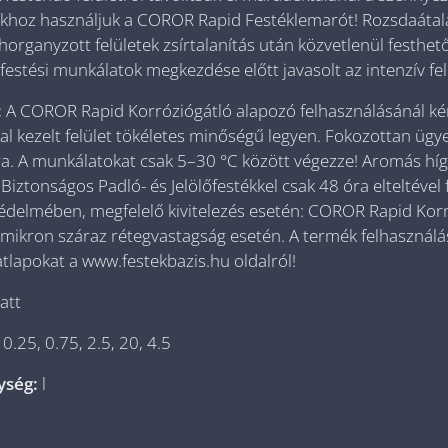
khoz használjuk a COROR Rapid Festéklemarót! Rozsdaátalak
organyzott felületek zsírtalanítás után közvetlenül festhető
festési munkálatok megkezdése előtt javasolt az intenzív fe
:
A COROR Rapid Korróziógátló alapozó felhasználásánál kérj
al kezelt felület tökéletes minőségű legyen. Fokozottan ügy
a. A munkálatokat csak 5–30 °C között végezze! Aromás híg
ztonságos Padló- és Jelölőfestékkel csak 48 óra elteltével f
védelmében, megfelelő kivitelezés esetén: COROR Rapid Ko
ikron száraz rétegvastagság esetén. A termék felhasználásá
tlapokat a www.festekbazis.hu oldalról!
att
:
0.25, 0.75, 2.5, 20, 4.5
gység:
l