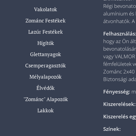
Régi bevonato
Vakolatok
alumínium és h
Zománc Festékek
átvonhatók. A 
Lazúr Festékek
Felhasználás
hogy az Ön ált
Hígítók
bevonatolásár
Glettanyagok
vagy VALMOR Bi
fémfelületek 
Csemperagasztók
Zománc 2x40 m
Mélyalapozók
Biztonsági ada
Élvédők
Fényesség:
m
"Zománc" Alapozók
Kiszerelések
Lakkok
Kiszerelés e
Színek: