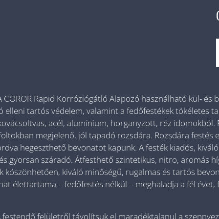
A COROR Rapid Korróziógátló Alapozó használható kül- és be
ió elleni tartós védelem, valamint a fedőfestékek tökéletes 
kovácsoltvas, acél, alumínium, horganyzott, réz idomokból.
 foltokban megjelenő, jól tapadó rozsdára. Rozsdára festés
rdva hegeszthető bevonatot kapunk. A festék kiadós, kiváló
 gyorsan száradó. Átfesthető szintetikus, nitro, aromás hígí
 köszönhetően, kiváló minőségű, rugalmas és tartós bevonat
at élettartama – fedőfestés nélkül – meghaladja a fél évet,
 festendő felületről távolítsuk el maradéktalanul a szennye