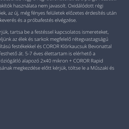
ítók használata nem javasolt. Oxidálódott régi
ek, az új, még fényes felületek előzetes érdesítés után
lkeverés és a próbafestés elvégzése.
ük, tartsa be a festéssel kapcsolatos ismereteket,
eljünk az élek és sarkok megfelelő rétegvastagságú
ítású festékekkel és COROR Klórkaucsuk Bevonattal
esthető át. 5-7 éves élettartam is elérhető a
rróziógátló alapozó 2x40 mikron + COROR Rapid
nak megkezdése előtt kérjük, töltse le a Műszaki és