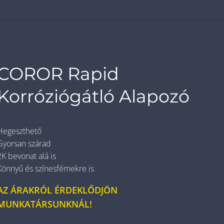
COROR Rapid
Korróziógátló Alapozó
Hegeszthető
Gyorsan szárad
2K bevonat alá is
Könnyű és színesfémekre is
AZ ÁRAKRÓL ÉRDEKLŐDJÖN
MUNKATÁRSUNKNÁL!