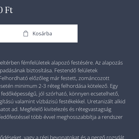
0
Ft
Kosárba
ltérben fémfelületek alapozó festésére. Az alapozás
tapadásának biztosítása. Festendő felületek
 Felhordható előzőleg már festett, zománcozott
 esetén minimum 2-3 réteg felhordása kötelező. Egy
 fedőképességű, jól szórható, könnyen ecsetelhető,
tású valamint vízbázisú festékekkel. Uretanizált alkid
ot ad. Megfelelő kivitelezés és rétegvastagság
 fedőfestéssel több évvel meghosszabbítja a rendszer
ződéseket, vagy a régi bevonatokat és a pergő rozsdát.