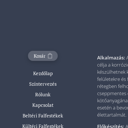
Kosár
Alkalmazás:
célja a korróz
készülhetnek 
Kezdőlap
felületekre és
Színtervezés
rétegben felho
cseppmentes és
Rólunk
kötőanyagának
Kapcsolat
esetén a bevon
élettartalmát.
Beltéri Falfestékek
Kültéri Falfestékek
Előkészítés:
A