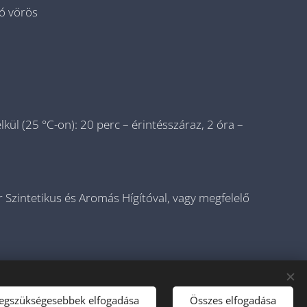
ló vörös
lkül (25 °C-on): 20 perc – érintésszáraz, 2 óra –
 Szintetikus és Aromás Hígítóval, vagy megfelelő
legszükségesebbek elfogadása
Összes elfogadása