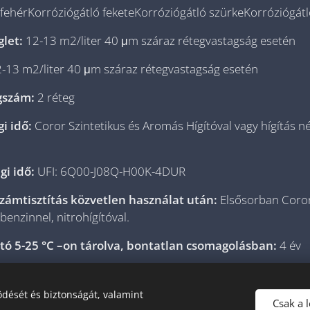
 fehérKorróziógátló feketeKorróziógátló szürkeKorróziógát
glet:
12-13 m2/liter 40 μm száraz rétegvastagság esetén
-13 m2/liter 40 μm száraz rétegvastagság esetén
egszám:
2 réteg
gi idő:
Coror Szintetikus és Aromás Hígítóval vagy hígítás né
gi idő:
UFI: 6Q00-J08Q-H00K-4DUR
számtisztítás közvetlen használat után:
Elsősorban Coror
enzinnel, nitrohígítóval.
tó 5-25 °C –on tárolva, bontatlan csomagolásban:
4 év
lkidgyanta, töltőanyag, oldószer
dését és biztonságát, valamint
Csak a 