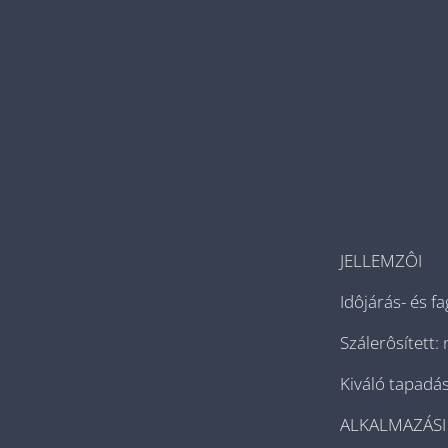
JELLEMZÔI
Idôjárás- és fa
Szálerôsített
Kiváló tapadá
ALKALMAZÁSI