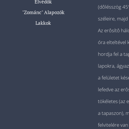
Élvédők
(dôlésszög 45°
"Zománc" Alapozók
széleire, maj
Lakkok
Az erôsítô há
óra elteltével
hordja fel a t
lapokra, ágyaz
a felületet kés
lefedve az erô
tökéletes (az e
a tapaszon), 
felvitelére va