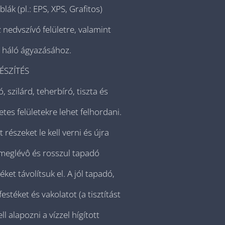
lák (pl.: EPS, XPS, Grafitos)
nedvszívó felületre, valamint
ô háló ágyazásához.
ÉSZÍTÉS
 szilárd, teherbíró, tiszta és
etes felületekre lehet felhordani.
 részeket le kell verni és újra
A meglévô és rosszul tapadó
ket távolítsuk el. A jól tapadó,
estéket és vakolatot (a tisztítást
ll alapozni a vízzel hígított