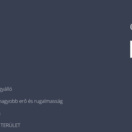
gyálló
: nagyobb erô és rugalmasság
s
 TERÜLET