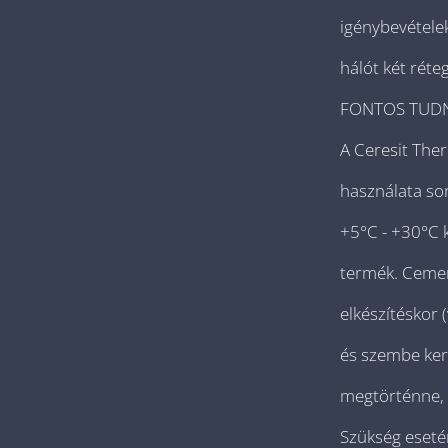
igénybevételek
hálót két réte
FONTOS TUD
A Ceresit The
használata sor
+5°C - +30°C 
termék. Cemen
elkészítéskor 
és szembe ker
megtörténne, a
Szükség eseté