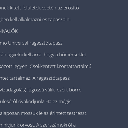
nek kitett felületek esetén az erôsítô
gben kell alkalmazni és tapaszolni.
NIVALÓK
rmo Universal ragasztótapasz
án ügyelni kell arra, hogy a hômérséklet
között legyen. Csökkentett kromáttartalmú
tet tartalmaz. A ragasztótapasz
(vízadagolás) lúgossá válik, ezért bôrre
ülésétôl óvakodjunk! Ha ez mégis
laposan mossuk le az érintett testrészt.
n hívjunk orvost. A szerszámokról a