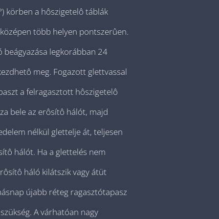
) körben a hôszigetelô táblák
d középen több helyen pontszerûen.
ló beágyazása legkorábban 24
 kezdhetô meg. Fogazott glettvassal
apaszt a felragasztott hôszigetelô
za bele az erôsítô hálót, majd
edelem nélkül glettelje át, teljesen
sítô hálót. Ha a glettelés nem
rôsítô háló kilátszik vagy átüt
másnap újabb réteg ragasztótapasz
n szükség. A várhatóan nagy