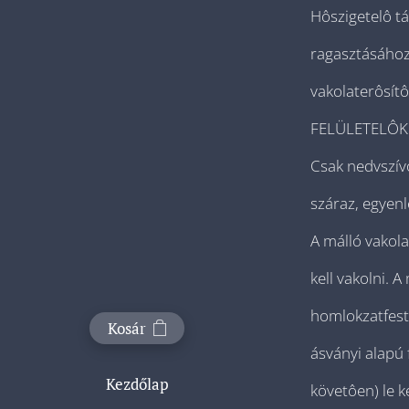
Hôszigetelô táb
ragasztásához 
vakolaterôsít
FELÜLETELÔK
Csak nedvszívó,
száraz, egyenl
A málló vakolat
kell vakolni. 
homlokzatfesté
Kosár
ásványi alapú f
Kezdőlap
követôen) le ke