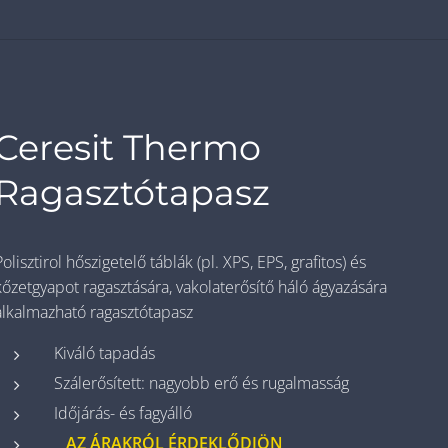
Ceresit Thermo
Ragasztótapasz
Polisztirol hőszigetelő táblák (pl. XPS, EPS, grafitos) és
kőzetgyapot ragasztására, vakolaterősítő háló ágyazására
alkalmazható ragasztótapasz
Kiváló tapadás
Szálerősített: nagyobb erő és rugalmasság
Időjárás- és fagyálló
AZ ÁRAKRÓL ÉRDEKLŐDJÖN