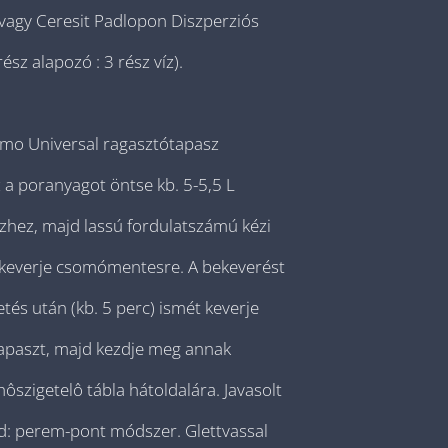
 vagy Ceresit Padlopon Diszperziós
ész alapozó : 3 rész víz).
rmo Universal ragasztótapasz
 a poranyagot öntse kb. 5-5,5 L
vízhez, majd lassú fordulatszámú kézi
keverje csomómentesre. A bekeverést
tés után (kb. 5 perc) ismét keverje
tapaszt, majd kezdje meg annak
hôszigetelô tábla hátoldalára. Javasolt
d: perem-pont módszer. Glettvassal