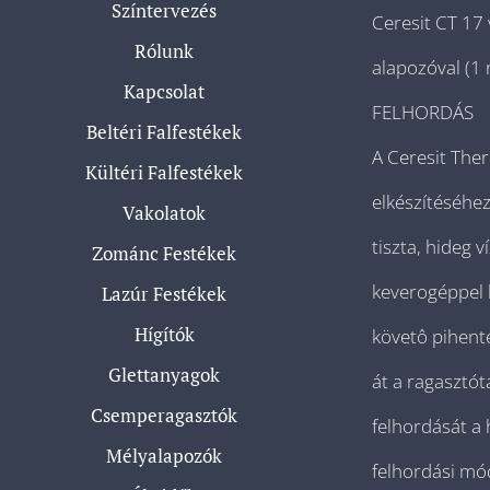
Színtervezés
Ceresit CT 17
Rólunk
alapozóval (1 r
Kapcsolat
FELHORDÁS
Beltéri Falfestékek
A Ceresit The
Kültéri Falfestékek
elkészítéséhez
Vakolatok
tiszta, hideg 
Zománc Festékek
keverogéppel 
Lazúr Festékek
Hígítók
követô pihente
Glettanyagok
át a ragasztó
Csemperagasztók
felhordását a 
Mélyalapozók
felhordási mó