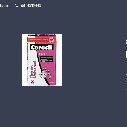
l.com
0614052440