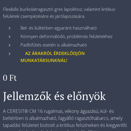
Flexibilis burkolatragasztó gres lapokhoz, valamint kritikus
felületek csempézésére és járólapozására.
Bel- és kültérben egyaránt használható
Könnyen deformálódó, problémás felületekhez
Padlófűtés esetén is alkalmazható
AZ ÁRAKRÓL ÉRDEKLŐDJÖN
MUNKATÁRSUNKNÁL!
0
Ft
Jellemzők és előnyök
A CERESIT® CM 16 rugalmas, vékony ágyazású, kül- és
beltérben is alkalmazható, fagyálló ragasztóhabarcs, amely
tapadási felületet biztosít a kritikus felszíneken és kiegyenlíti