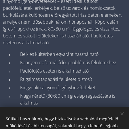
a nyomó igénybevételeket – ezért ideális fűtött
padlófelületek, erkélyek, belső udvarok és homlokzatok
burkolására, különösen előregyártott friss beton elemeken,
amelyek nem idősebbek három hónaposnál. Kőporcelán
(gres-) lapokhoz (max. 80x80 cm), függőleges és vízszintes,
beton- és vakolt felületeken is használható. Padlófűtés
esetén is alkalmazható.
Bel- és kültérben egyaránt használható
Könnyen deformálódó, problémás felületekhez
Padlófűtés esetén is alkalmazható
Rugalmas tapadási felületet biztosít
Kiegyenlíti a nyomó igénybevételeket
Nagyméretű (80x80 cm) greslap ragasztására is
alkalmas
Sütiket használunk, hogy biztosítsuk a weboldal megfelelő
működését és biztonságát, valamint hogy a lehető legjobb
© 2025 Minden jog fenntartva