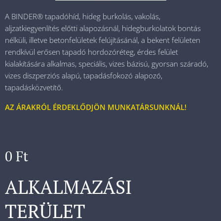
A BINDER® tapadóhíd, hideg burkolás, vakolás,
aljzatkiegyenlítés előtti alapozásnál, hidegburkolatok bontás
nélküli, illetve betonfelületek felújításánál, a bekent felületen
rendkívül erősen tapadó hordozóréteg, érdes felület
kialakítására alkalmas, speciális, vizes bázisú, gyorsan száradó,
vizes diszperziós alapú, tapadásfokozó alapozó,
tapadásközvetítő.
AZ ÁRAKRÓL ÉRDEKLŐDJÖN MUNKATÁRSUNKNÁL!
0
Ft
ALKALMAZÁSI
TERÜLET