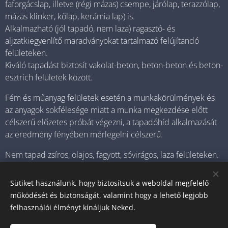
faforgácslap, illetve (régi mázas) csempe, járólap, terazzólap,
mázas klinker, kőlap, kerámia lap) is.
Alkalmazható (jól tapadó, nem laza) ragasztó- és
aljzatkiegyenlítő maradványokat tartalmazó felújítandó
felületeken.
Kiváló tapadást biztosít vakolat-beton, beton-beton és beton-
esztrich felületek között.
Fém és műanyag felületek esetén a munkakörülmények és
az anyagok sokfélesége miatt a munka megkezdése előtt
célszerű előzetes próbát végezni, a tapadóhíd alkalmazását
az eredmény fényében mérlegelni célszerű.
Nem tapad zsíros, olajos, fagyott, sóvirágos, laza felületeken.
Sütiket használunk, hogy biztosítsuk a weboldal megfelelő
működését és biztonságát, valamint hogy a lehető legjobb
© 2025 Minden jog fenntartva
felhasználói élményt kínáljuk Neked.
0614052440
Sütik