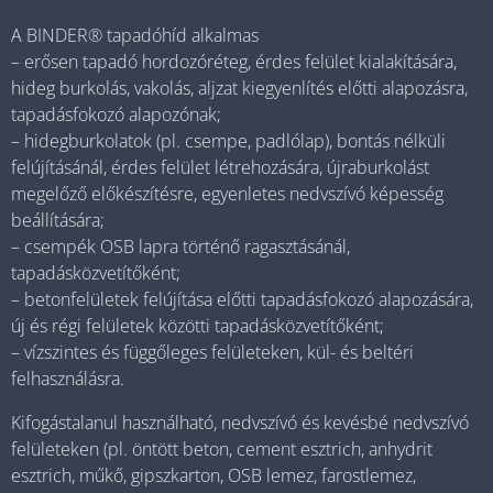
A BINDER® tapadóhíd alkalmas
– erősen tapadó hordozóréteg, érdes felület kialakítására,
hideg burkolás, vakolás, aljzat kiegyenlítés előtti alapozásra,
tapadásfokozó alapozónak;
– hidegburkolatok (pl. csempe, padlólap), bontás nélküli
felújításánál, érdes felület létrehozására, újraburkolást
megelőző előkészítésre, egyenletes nedvszívó képesség
beállítására;
– csempék OSB lapra történő ragasztásánál,
tapadásközvetítőként;
– betonfelületek felújítása előtti tapadásfokozó alapozására,
új és régi felületek közötti tapadásközvetítőként;
– vízszintes és függőleges felületeken, kül- és beltéri
felhasználásra.
Kifogástalanul használható, nedvszívó és kevésbé nedvszívó
felületeken (pl. öntött beton, cement esztrich, anhydrit
esztrich, műkő, gipszkarton, OSB lemez, farostlemez,