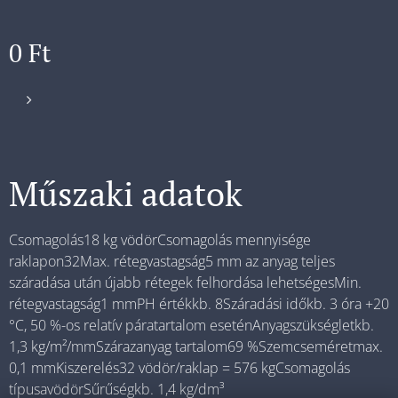
0
Ft
Műszaki adatok
Csomagolás18 kg vödörCsomagolás mennyisége
raklapon32Max. rétegvastagság5 mm az anyag teljes
száradása után újabb rétegek felhordása lehetségesMin.
rétegvastagság1 mmPH értékkb. 8Száradási időkb. 3 óra +20
°C, 50 %-os relatív páratartalom eseténAnyagszükségletkb.
1,3 kg/m²/mmSzárazanyag tartalom69 %Szemcseméretmax.
0,1 mmKiszerelés32 vödör/raklap = 576 kgCsomagolás
típusavödörSűrűségkb. 1,4 kg/dm³