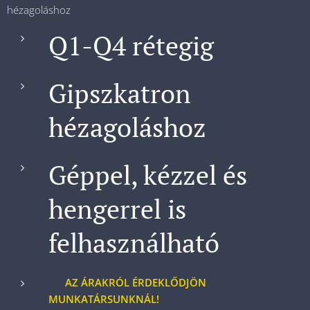
hézagoláshoz
Q1-Q4 rétegig
Gipszkatron
hézagoláshoz
Géppel, kézzel és
hengerrel is
felhasználható
AZ ÁRAKRÓL ÉRDEKLŐDJÖN
MUNKATÁRSUNKNÁL!